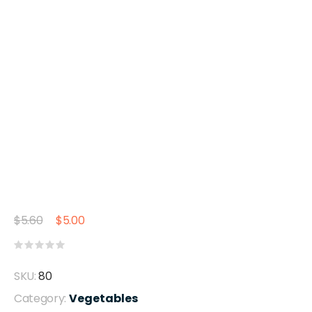
$
5.60
$
5.00
Valorado
con
SKU:
80
0
de
Category:
Vegetables
5