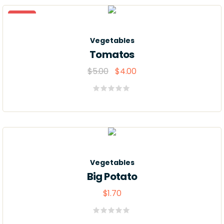
Sale
Vegetables
Tomatos
$
5.00
$
4.00
Valorado
con
0
de
5
Vegetables
Big Potato
$
1.70
Valorado