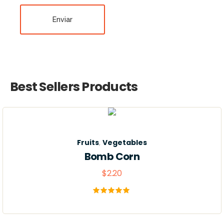
Enviar
Best Sellers Products
Fruits
,
Vegetables
Bomb Corn
$
2.20
Valorado
con
5.00
de 5